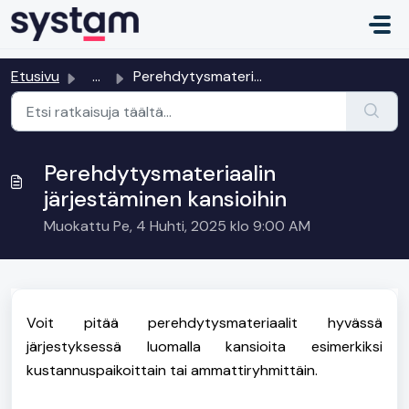
Siirry pääsisältöön
Etusivu
...
Perehdytysmateriaalin järjestäminen kansioihin
Perehdytysmateriaalin
järjestäminen kansioihin
Muokattu Pe, 4 Huhti, 2025 klo 9:00 AM
Voit pitää perehdytysmateriaalit hyvässä
järjestyksessä luomalla kansioita esimerkiksi
kustannuspaikoittain tai ammattiryhmittäin.